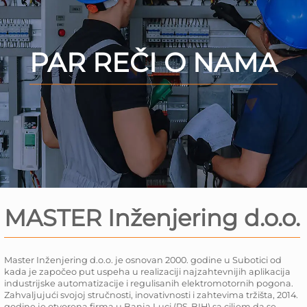
PAR REČI O NAMA
MASTER Inženjering d.o.o.
Master Inženjering d.o.o. je osnovan 2000. godine u Subotici od
kada je započeo put uspeha u realizaciji najzahtevnijih aplikacija
industrijske automatizacije i regulisanih elektromotornih pogona.
Zahvaljujući svojoj stručnosti, inovativnosti i zahtevima tržišta, 2014.
godine je otvorena firma u Banja Luci (RS-BIH) sa ciljem da se