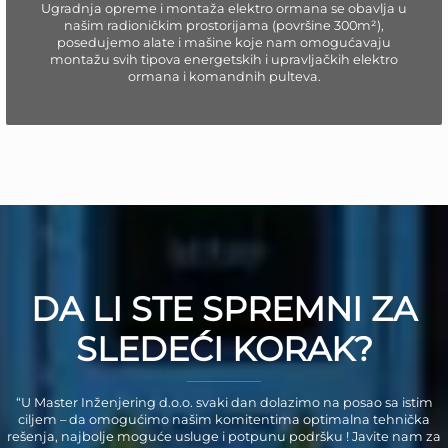
Ugradnja opreme i montaža elektro ormana se obavlja u
našim radioničkim prostorijama (površine 300m²),
posedujemo alate i mašine koje nam omogućavaju
montažu svih tipova energetskih i upravljačkih elektro
ormana i komandnih pulteva.
DA LI STE SPREMNI ZA
SLEDEĆI KORAK?
“U Master Inženjering d.o.o. svaki dan dolazimo na posao sa istim
ciljem – da omogućimo našim komitentima optimalna tehnička
rešenja, najbolje moguće usluge i potpunu podršku ! Javite nam za