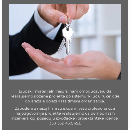
Ljudski i materijalni resursi nam omogućavaju da
realizujemo složene projekte po sistemu ‘ključ u ruke’ gde
do izražaja dolazi naša timska organizacija.
Zaposleni u našoj firmi su iskusni i vešti profesionalci, a
najodgovornije projekte realizujemo uz pomoć naših
inženjera koji poseduju izvođačke i projektantske licence:
350, 352, 450, 453.