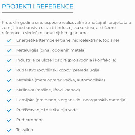
PROJEKTI I REFERENCE
Proteklih godina smo uspešno realizovali niz značajnih projekata u
zemlji i inostranstvu u sva tri industrijska sektora, a ističemo
reference u sledećim industrijskim granama :
Energetika (termoelektrane, hidroelektrane, toplane)
Metalurgija (crna i obojenih metala)
Industrija celuloze i papira (proizvodnja i konfekcija)
Rudarstvo (površinski kopovi, prerada uglja)
Metalska (metaloprerađivačka, automobilska)
Mašinska (mašine, liftovi, kranovi)
Hemijska (proizvodnja organskih i neorganskih materija)
Prečišćavanje i distribucija vode
Prehrambena
Tekstilna