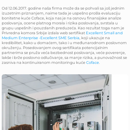
Od 12.06.2017. godine naša firma može da se pohvali sa još jednim
izuzetnim priznanjem, naime tada je uspešno prošla evaluaciju
bonitetne kuće Coface, koja nas je na osnovu finansijske analize
poslovanja, ocene platnog morala i rizika poslovanja, svrstala u
grupu uspešnih i pouzdanih preduzeća. Kao rezultat toga nam je
Privredna komora Srbije izdala web sertifikat
Excellent Small and
Medium Enterprise -Excellent SME Serbia
, koji ukazuje na
kredibilitet, kako u domaćem, tako i u međunarodnom poslovnom
okruženju. Posedovanjem ovog sertifikata potencijalnim
partnerima se pruža veća bezbednost poslovanja, veće poverenje,
lakše i brže poslovno odlučivanje, sa manje rizika, a punovažnost se
zasniva na kontinuiranom monitoringu kuće
Coface
.