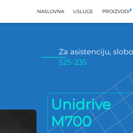
NASLOVNA
USLUGE
PROIZVODI
Za asistenciju, slo
525-235
Unidrive
M700