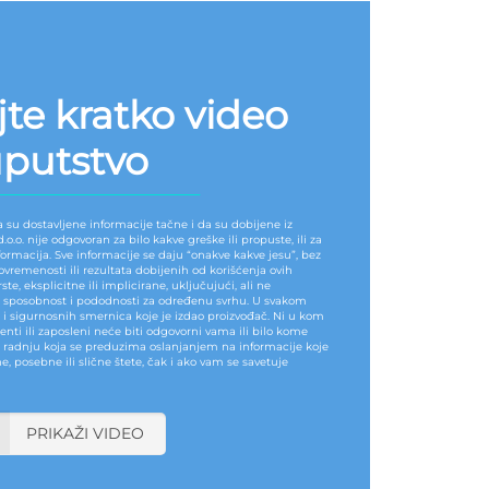
te kratko video
putstvo
 su dostavljene informacije tačne i da su dobijene iz
o.o. nije odgovoran za bilo kakve greške ili propuste, ili za
ormacija. Sve informacije se daju “onakve kakve jesu”, bez
vremenosti ili rezultata dobijenih od korišćenja ovih
ste, eksplicitne ili implicirane, uključujući, ali ne
ka sposobnost i pododnosti za određenu svrhu. U svakom
a i sigurnosnih smernica koje je izdao proizvođač. Ni u kom
nti ili zaposleni neće biti odgovorni vama ili bilo kome
i radnju koja se preduzima oslanjanjem na informacije koje
e, posebne ili slične štete, čak i ako vam se savetuje
PRIKAŽI VIDEO