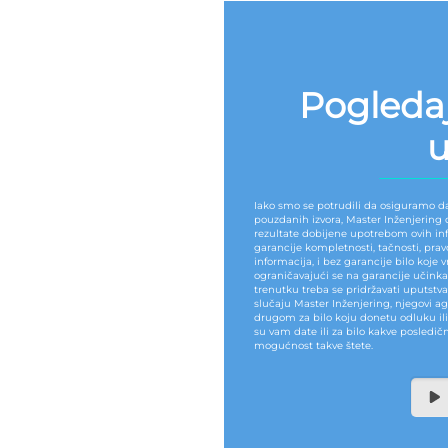
Pogledaj
u
Iako smo se potrudili da osiguramo da
pouzdanih izvora, Master Inženjering d.
rezultate dobijene upotrebom ovih inf
garancije kompletnosti, tačnosti, pravo
informacija, i bez garancije bilo koje vr
ograničavajući se na garancije učin
trenutku treba se pridržavati uputstv
slučaju Master Inženjering, njegovi age
drugom za bilo koju donetu odluku il
su vam date ili za bilo kakve posledičn
mogućnost takve štete.