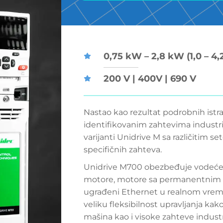
0,75 kW – 2,8 kW (1,0 – 4,
200 V | 400V | 690 V
Nastao kao rezultat podrobnih istra
identifikovanim zahtevima industri
varijanti Unidrive M sa različitim se
specifičnih zahteva.
Unidrive M700 obezbeđuje vodeće u
motore, motore sa permanentnim 
ugrađeni Ethernet u realnom vre
veliku fleksibilnost upravljanja kak
mašina kao i visoke zahteve industri