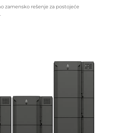
o zamensko rešenje za postojeće
.