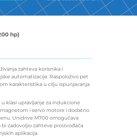
200 hp)
živanja zahteva korisnika i
jske automatizacije. Raspoloživo pet
tom karakteristika u cilju ispunjavanja
 klasi upravljanje za indukcione
magnetom i servo motore i dodatno
menu. Unidrive M700 omogućava
o bi zadovoljio zahteve proizvođača
jskih aplikacija.