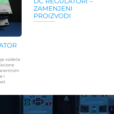
DC REGULATORI –
ZAMENJENI
PROIZVODI
ATOR
je vodeće
dukcione
manentnim
e i
et.