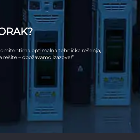
KORAK?
 komitentima optimalna tehnička rešenja,
 rešite – obožavamo izazove!”