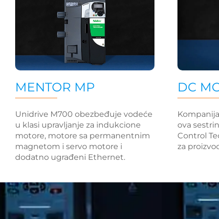
DC MO
MENTOR MP
Kompanija
Unidrive M700 obezbeđuje vodeće
ova sestri
u klasi upravljanje za indukcione
Control Te
motore, motore sa permanentnim
za proizvo
magnetom i servo motore i
dodatno ugrađeni Ethernet.