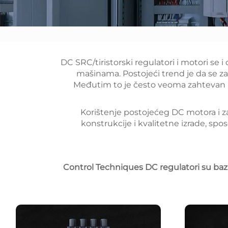
DC SRC/tiristorski regulatori i motori se
mašinama. Postojeći trend je da se z
Međutim to je često veoma zahtevan 
Korištenje postojećeg DC motora i za
konstrukcije i kvalitetne izrade, sp
Control Techniques DC regulatori su baz