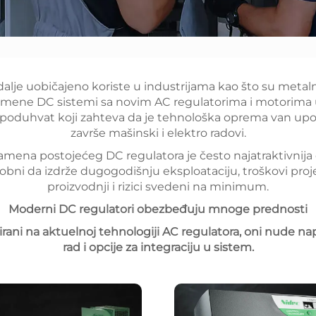
 i dalje uobičajeno koriste u industrijama kao što su meta
amene DC sistemi sa novim AC regulatorima i motorima u
poduhvat koji zahteva da je tehnološka oprema van up
završe mašinski i elektro radovi.
mena postojećeg DC regulatora je često najatraktivnija o
osobni da izdrže dugogodišnju eksploataciju, troškovi proj
proizvodnji i rizici svedeni na minimum.
Moderni DC regulatori obezbeđuju mnoge prednosti
irani na aktuelnoj tehnologiji AC regulatora, oni nude 
rad i opcije za integraciju u sistem.