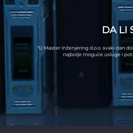
DA LI
“U Master Inženjering d.o.o. svaki dan 
najbolje moguće usluge i pot