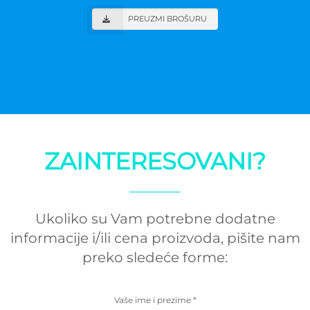
PREUZMI BROŠURU
ZAINTERESOVANI?
Ukoliko su Vam potrebne dodatne
informacije i/ili cena proizvoda, pišite nam
preko sledeće forme:
Vaše ime i prezime
*