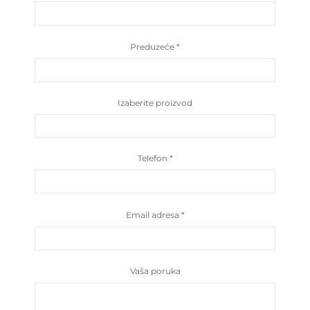
Preduzeće
*
Izaberite proizvod
Telefon
*
Email adresa
*
Vaša poruka