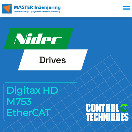
Digitax HD
M753
EtherCAT