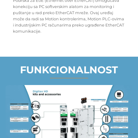
Podrška za EoE (Ethernet over EtherCAT) omogućava
konekciju sa PC softverskim alatom za monitoring i
puštanje u rad preko EtherCAT mreže. Ovaj uređaj
može da radi sa Motion kontrolerima, Motion PLC-ovima
i industrijskim PC računarima preko ugrađene EtherCAT
komunikacije.
FUNKCIONALNOST