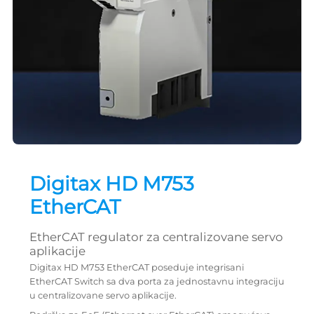
Digitax HD M753
EtherCAT
EtherCAT regulator za centralizovane servo
aplikacije
Digitax HD M753 EtherCAT poseduje integrisani
EtherCAT Switch sa dva porta za jednostavnu integraciju
u centralizovane servo aplikacije.