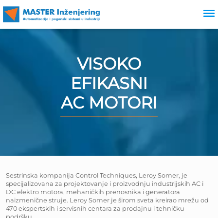
VISOKO
EFIKASNI
AC MOTORI
Sestrinska kompanija Control Techniques, Leroy Somer, je
specijalizovana za projektovanje i proizvodnju industrijskih AC i
DC elektro motora, mehaničkih prenosnika i generatora
naizmenične struje. Leroy Somer je širom sveta kreirao mrežu od
470 ekspertskih i servisnih centara za prodajnu i tehničku
podršku.