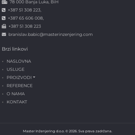
78 000 Banja Luka, BiH
+387 51 308 223,
+387 65 606 008,
+387 51 308 223
branislav.babic@masterinzenjering.com
Brzi linkovi
NASLOVNA
USLUGE
PROIZVODI
REFERENCE
O NAMA
KONTAKT
Master Inženjering d.o.o. © 2026. Sva prava zadržana.