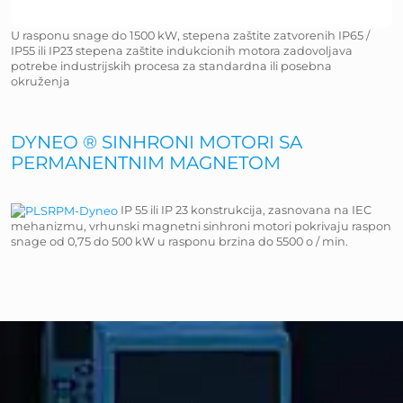
U rasponu snage do 1500 kW, stepena zaštite zatvorenih IP65 /
IP55 ili IP23 stepena zaštite indukcionih motora zadovoljava
potrebe industrijskih procesa za standardna ili posebna
okruženja
DYNEO ® SINHRONI MOTORI SA
PERMANENTNIM MAGNETOM
IP 55 ili IP 23 konstrukcija, zasnovana na IEC
mehanizmu, vrhunski magnetni sinhroni motori pokrivaju raspon
snage od 0,75 do 500 kW u rasponu brzina do 5500 o / min.