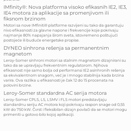
IMfinity®: Nova platforma visoko efikasnih IE2, IE3,
IE4 motora za aplikacije sa promenjivom ili
fiksnom brzinom
Motori sa nove IMfiniti® platforme razvijeni su tako da garantuju
nivo efikasnosti za glavne napone i frekvencije koje pokrivaju
najmanje 80% napajanja širom sveta, istovremeno poštujući
postojeće ili buduće energetske propise.
DYNEO sinhrona rešenja sa permanentnim
magnetom
Leroy-Somer sinhroni motori sa stalnim magnetom dizajnirani su
tako da se upravljaju frekventnim regulatorom. Njihova
efikasnost nije samo bolja od performansi IE2 asinhronih rešenja
sa ekvivalentnom snagom, već je i mnogo stabilnija kada brzina
varira. Ova razlika u efikasnosti je čak 12 do 15 procenata na
polovini brzine.
Leroy-Somer standardna AC serija motora
Leroy-Somer CPLS, LS, LSMV i FLS motori predstavljaju
standardnu seriju AC motora koji pokrivaju raspon snage od 0,55
kW do 750 kW. Čvrst i fleksibilan dizajn povlači da se motori mogu
primeniti u gotovo bilo kojoj aplikaciji.