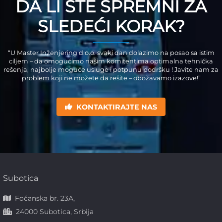
DA LI STE SPREMNI ZA
SLEDEĆI KORAK?
“U Master Inženjering d.o.o. svaki dan dolazimo na posao sa istim
ciljem – da omogućimo našim komitentima optimalna tehnička
rešenja, najbolje moguće usluge i potpunu podršku ! Javite nam za
problem koji ne možete da rešite – obožavamo izazove!”
KONTAKTIRAJTE NAS
Subotica
Fočanska br. 23A,
24000 Subotica, Srbija