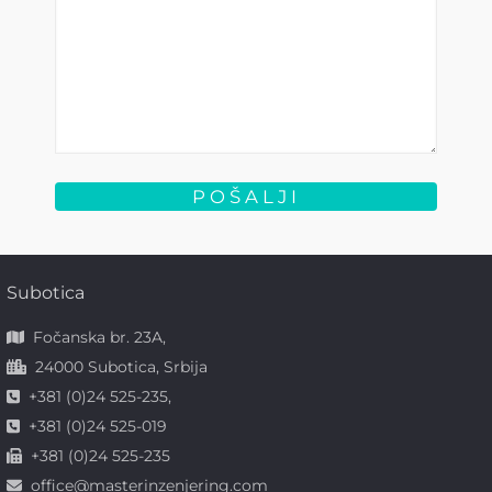
Subotica
Fočanska br. 23A,
24000 Subotica, Srbija
+381 (0)24 525-235,
+381 (0)24 525-019
+381 (0)24 525-235
office@masterinzenjering.com