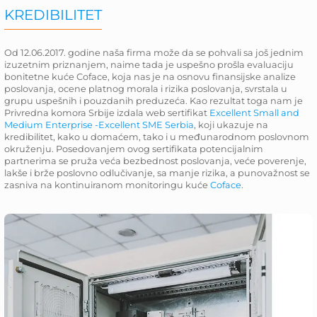
KREDIBILITET
Od 12.06.2017. godine naša firma može da se pohvali sa još jednim
izuzetnim priznanjem, naime tada je uspešno prošla evaluaciju
bonitetne kuće Coface, koja nas je na osnovu finansijske analize
poslovanja, ocene platnog morala i rizika poslovanja, svrstala u
grupu uspešnih i pouzdanih preduzeća. Kao rezultat toga nam je
Privredna komora Srbije izdala web sertifikat
Excellent Small and
Medium Enterprise -Excellent SME Serbia
, koji ukazuje na
kredibilitet, kako u domaćem, tako i u međunarodnom poslovnom
okruženju. Posedovanjem ovog sertifikata potencijalnim
partnerima se pruža veća bezbednost poslovanja, veće poverenje,
lakše i brže poslovno odlučivanje, sa manje rizika, a punovažnost se
zasniva na kontinuiranom monitoringu kuće
Coface
.