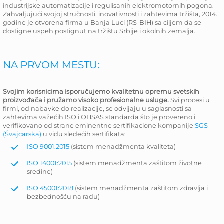
industrijske automatizacije i regulisanih elektromotornih pogona.
Zahvaljujući svojoj stručnosti, inovativnosti i zahtevima tržišta, 2014.
godine je otvorena firma u Banja Luci (RS-BIH) sa ciljem da se
dostigne uspeh postignut na tržištu Srbije i okolnih zemalja.
NA PRVOM MESTU:
Svojim korisnicima isporučujemo kvalitetnu opremu svetskih
proizvođača i pružamo visoko profesionalne usluge.
Svi procesi u
firmi, od nabavke do realizacije, se odvijaju u saglasnosti sa
zahtevima važećih ISO i OHSAS standarda što je provereno i
verifikovano od strane eminentne sertifikacione kompanije
SGS
(Švajcarska)
u vidu sledećih sertifikata:
ISO 9001:2015
(sistem menadžmenta kvaliteta)
ISO 14001:2015
(sistem menadžmenta zaštitom životne
sredine)
ISO 45001:2018
(sistem menadžmenta zaštitom zdravlja i
bezbednošću na radu)