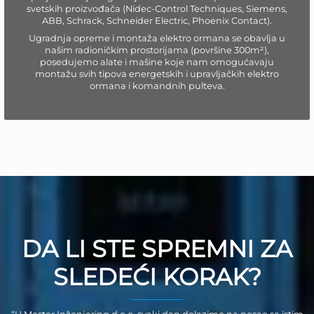
svetskih proizvođača (Nidec-Control Techniques, Siemens,
ABB, Schrack, Schneider Electric, Phoenix Contact).
Ugradnja opreme i montaža elektro ormana se obavlja u
našim radioničkim prostorijama (površine 300m²),
posedujemo alate i mašine koje nam omogućavaju
montažu svih tipova energetskih i upravljačkih elektro
ormana i komandnih pulteva.
DA LI STE SPREMNI ZA
SLEDEĆI KORAK?