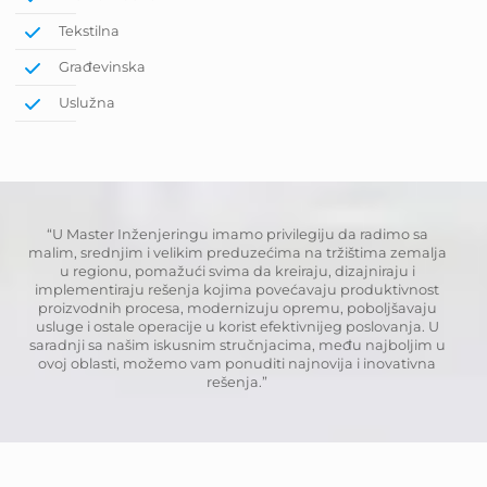
Tekstilna
Građevinska
Uslužna
“U Master Inženjeringu imamo privilegiju da radimo sa
malim, srednjim i velikim preduzećima na tržištima zemalja
u regionu, pomažući svima da kreiraju, dizajniraju i
implementiraju rešenja kojima povećavaju produktivnost
proizvodnih procesa, modernizuju opremu, poboljšavaju
usluge i ostale operacije u korist efektivnijeg poslovanja. U
saradnji sa našim iskusnim stručnjacima, među najboljim u
ovoj oblasti, možemo vam ponuditi najnovija i inovativna
rešenja.”