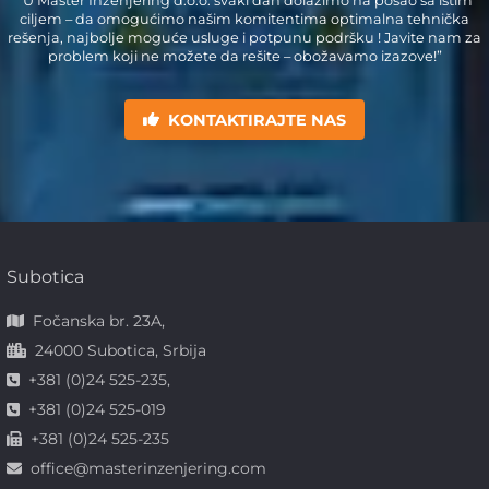
“U Master Inženjering d.o.o. svaki dan dolazimo na posao sa istim
ciljem – da omogućimo našim komitentima optimalna tehnička
rešenja, najbolje moguće usluge i potpunu podršku ! Javite nam za
problem koji ne možete da rešite – obožavamo izazove!”
KONTAKTIRAJTE NAS
Subotica
Fočanska br. 23A,
24000 Subotica, Srbija
+381 (0)24 525-235,
+381 (0)24 525-019
+381 (0)24 525-235
office@masterinzenjering.com