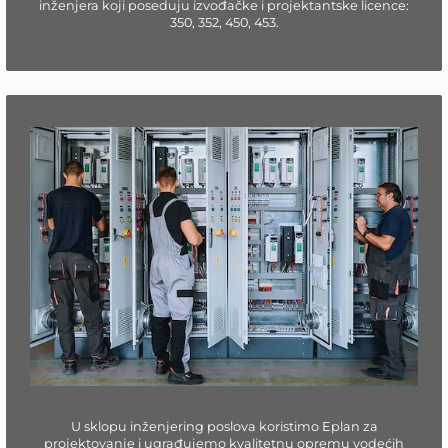
inženjera koji poseduju izvođačke i projektantske licence:
350, 352, 450, 453.
U sklopu inženjering poslova koristimo Eplan za
projektovanje i ugrađujemo kvalitetnu opremu vodećih