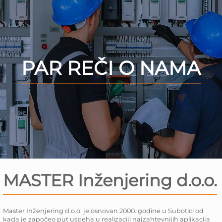
PAR REČI O NAMA
MASTER Inženjering d.o.o.
Master Inženjering d.o.o. je osnovan 2000. godine u Subotici od
kada je započeo put uspeha u realizaciji najzahtevnijih aplikacija