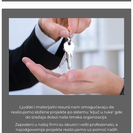
Ljudski i materijalni resursi nam omogućavaju da
realizujemo složene projekte po sistemu ‘ključ u ruke’ gde
do izražaja dolazi naša timska organizacija.
Zaposleni u našoj firmi su iskusni i vešti profesionalci, a
najodgovornije projekte realizujemo uz pomoć naših