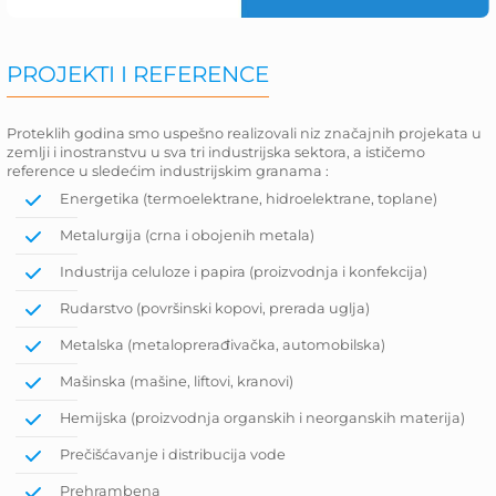
PROJEKTI I REFERENCE
Proteklih godina smo uspešno realizovali niz značajnih projekata u
zemlji i inostranstvu u sva tri industrijska sektora, a ističemo
reference u sledećim industrijskim granama :
Energetika (termoelektrane, hidroelektrane, toplane)
Metalurgija (crna i obojenih metala)
Industrija celuloze i papira (proizvodnja i konfekcija)
Rudarstvo (površinski kopovi, prerada uglja)
Metalska (metaloprerađivačka, automobilska)
Mašinska (mašine, liftovi, kranovi)
Hemijska (proizvodnja organskih i neorganskih materija)
Prečišćavanje i distribucija vode
Prehrambena